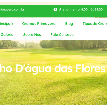
imavera.com.br
Atendimento:
8:00h às 19:00h
ncipal)
Gramas Primavera
Blog
Tipos de Gra
Galeria
Sobre Nós
Fale Conosco
o D'água das Flores