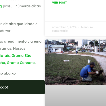
VER POST
g
possui inúmeras dicas
s de alta qualidade e
novembro 5, 2024
Nenhum
dutor.
comentário
so atendimento via email,
gramas. Nossas
atais
,
Grama São
nho
,
Grama Coreana
.
ão abaixo:
ção!