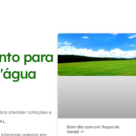
nto para
D'água
ara atender cotações e
AL.
Bom dia com um Toque de
Verde! 🌱
 interesse apenas em