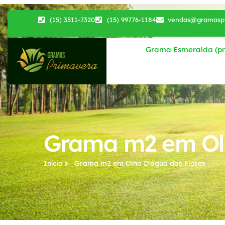
(15) 3511-7320
(15) 99776-1184
vendas@gramaspr
Grama Esmeralda (pri
Grama m2 em Olh
Início
Grama m2​ em Olho D'água das Flores