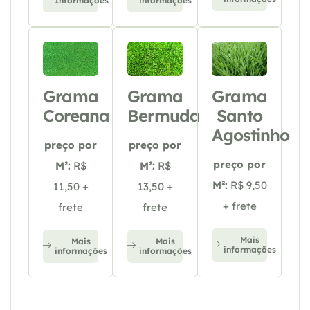
Informações
informações
Grama
Grama
Grama
Coreana
Bermuda
Santo
Agostinho
preço por
preço por
preço por
M²:
R$
M²:
R$
M²:
R$ 9,50
11,50 +
13,50 +
+ frete
frete
frete
Mais
Mais
Mais
informações
informações
informações