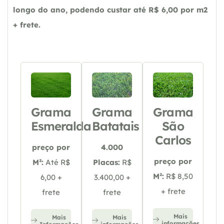
longo do ano, podendo custar até R$ 6,00 por m2
+ frete.
Grama
Grama
Grama
Esmeralda
Batatais
São
Carlos
preço por
4.000
preço por
M²:
Até R$
Placas:
R$
M²:
R$ 8,50
6,00 +
3.400,00 +
+ frete
frete
frete
Mais
Mais
Mais
informações