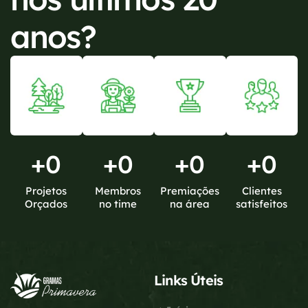
anos?
+
0
+
0
+
0
+
0
Projetos
Membros
Premiações
Clientes
Orçados
no time
na área
satisfeitos
Links Úteis