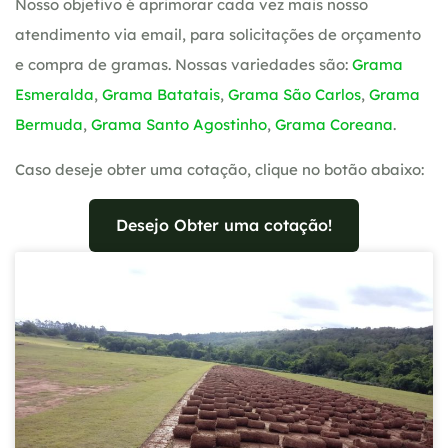
Nosso objetivo é aprimorar cada vez mais nosso
atendimento via email, para solicitações de orçamento
e compra de gramas. Nossas variedades são:
Grama
Esmeralda
,
Grama Batatais
,
Grama São Carlos
,
Grama
Bermuda
,
Grama Santo Agostinho
,
Grama Coreana
.
Caso deseje obter uma cotação, clique no botão abaixo:
Desejo Obter uma cotação!