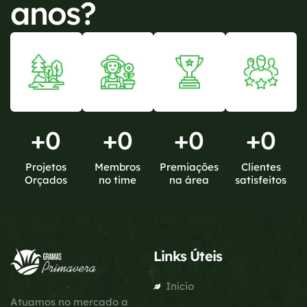
anos?
+
0
+
0
+
0
+
0
Projetos
Membros
Premiações
Clientes
Orçados
no time
na área
satisfeitos
Links Úteis
Início
Atuamos no mercado a