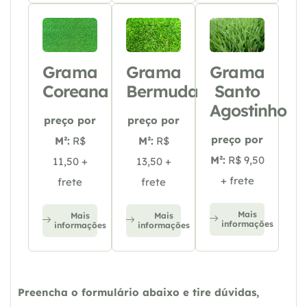
Grama
Grama
Grama
Coreana
Bermuda
Santo
Agostinho
preço por
preço por
preço por
M²:
R$
M²:
R$
M²:
R$ 9,50
11,50 +
13,50 +
+ frete
frete
frete
Mais
Mais
Mais
informações
informações
informações
Preencha o formulário abaixo e tire dúvidas,