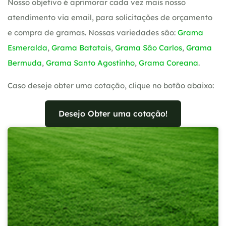
Nosso objetivo é aprimorar cada vez mais nosso
atendimento via email, para solicitações de orçamento
e compra de gramas. Nossas variedades são:
Grama
Esmeralda
,
Grama Batatais
,
Grama São Carlos
,
Grama
Bermuda
,
Grama Santo Agostinho
,
Grama Coreana
.
Caso deseje obter uma cotação, clique no botão abaixo:
Desejo Obter uma cotação!