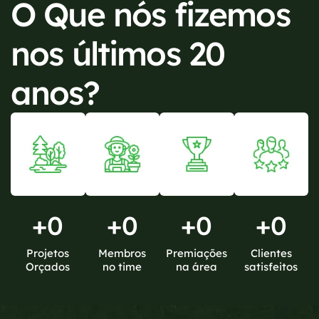
O Que nós fizemos
nos últimos 20
anos?
+
0
+
0
+
0
+
0
Projetos
Membros
Premiações
Clientes
Orçados
no time
na área
satisfeitos