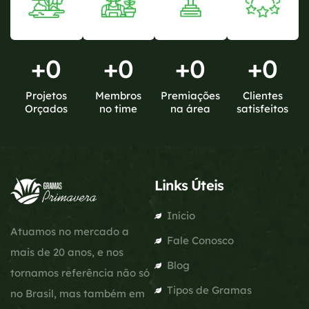
+
0
+
0
+
0
+
0
Projetos
Membros
Premiações
Clientes
Orçados
no time
na área
satisfeitos
Links Úteis
Início
Atuamos no mercado a
Fale Conosco
mais de 20 anos, e nos
Blog
tornamos referência não só
Tipos de Gramas
no Brasil, mas também em