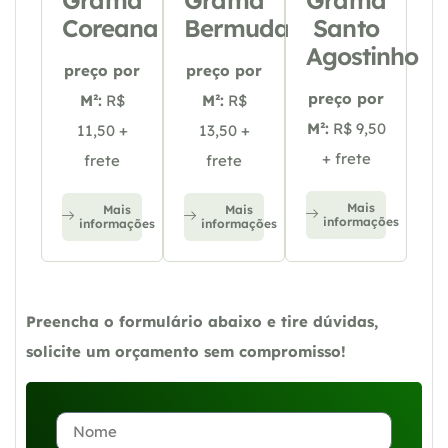
Grama
Grama
Grama
Coreana
Bermuda
Santo
Agostinho
preço por
preço por
preço por
M²:
R$
M²:
R$
M²:
R$ 9,50
11,50 +
13,50 +
+ frete
frete
frete
Mais
Mais
Mais
informações
informações
informações
Preencha o formulário abaixo e tire dúvidas,
solicite um orçamento sem compromisso!