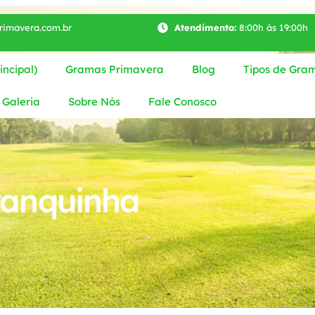
imavera.com.br
Atendimento:
8:00h às 19:00h
ncipal)
Gramas Primavera
Blog
Tipos de Gra
Galeria
Sobre Nós
Fale Conosco
anquinha