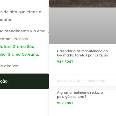
s de alta qualidade e
dutor.
so atendimento via email,
gramas. Nossas
atais
,
Grama São
Calendário de Manutenção do
nho
,
Grama Coreana
.
Gramado: Tarefas por Estação
VER POST
ão abaixo:
ção!
janeiro 13, 2025
1 comentário
A grama realmente reduz a
poluição sonora?
VER POST