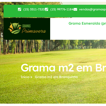
(15) 3511-7320
(15) 99776-1184
vendas@gramaspr
Grama Esmeralda (pri
Grama m2 em Br
Início
Grama m2​ em Branquinha