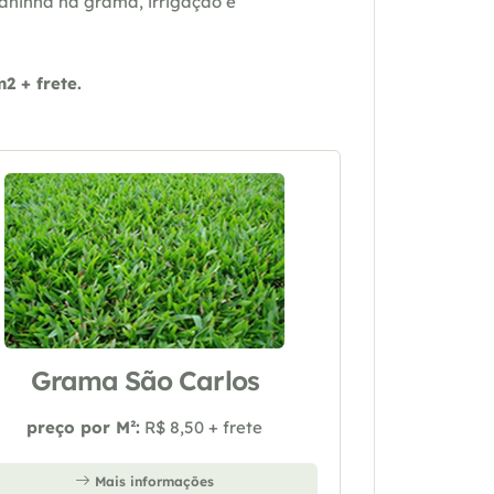
daninha na grama, irrigação e
 + frete.
Grama São Carlos
preço por M²:
R$ 8,50 + frete
Mais informações