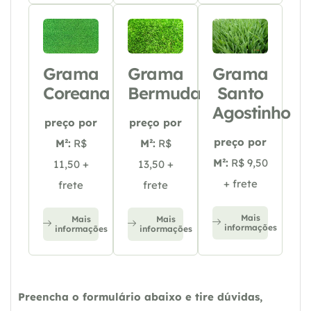
Grama
Grama
Grama
Coreana
Bermuda
Santo
Agostinho
preço por
preço por
preço por
M²:
R$
M²:
R$
M²:
R$ 9,50
11,50 +
13,50 +
+ frete
frete
frete
Mais
Mais
Mais
informações
informações
informações
Preencha o formulário abaixo e tire dúvidas,