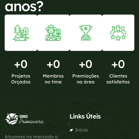
anos?
+
0
+
0
+
0
+
0
Projetos
Membros
Premiações
Clientes
Orçados
no time
na área
satisfeitos
Links Úteis
Início
Atuamos no mercado a