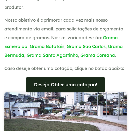
produtor.
Nosso objetivo é aprimorar cada vez mais nosso
atendimento via email, para solicitações de orçamento
e compra de gramas. Nossas variedades são:
Grama
Esmeralda
,
Grama Batatais
,
Grama São Carlos
,
Grama
Bermuda
,
Grama Santo Agostinho
,
Grama Coreana
.
Caso deseje obter uma cotação, clique no botão abaixo:
Desejo Obter uma cotação!