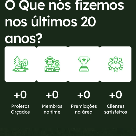
O Que nós fizemos
nos últimos 20
anos?
+
0
+
0
+
0
+
0
Projetos
Membros
Premiações
Clientes
Orçados
no time
na área
satisfeitos