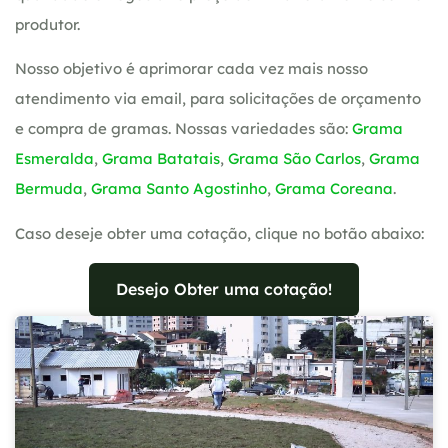
produtor.
Nosso objetivo é aprimorar cada vez mais nosso
atendimento via email, para solicitações de orçamento
e compra de gramas. Nossas variedades são:
Grama
Esmeralda
,
Grama Batatais
,
Grama São Carlos
,
Grama
Bermuda
,
Grama Santo Agostinho
,
Grama Coreana
.
Caso deseje obter uma cotação, clique no botão abaixo:
Desejo Obter uma cotação!