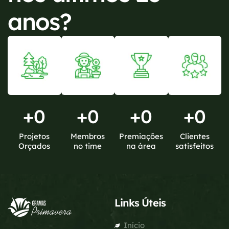
anos?
+
0
+
0
+
0
+
0
Projetos
Membros
Premiações
Clientes
Orçados
no time
na área
satisfeitos
Links Úteis
Início