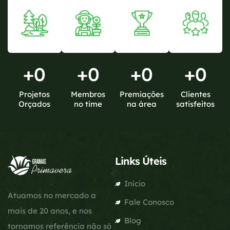
+
0
+
0
+
0
+
0
Projetos
Membros
Premiações
Clientes
Orçados
no time
na área
satisfeitos
Links Úteis
Início
Atuamos no mercado a
Fale Conosco
mais de 20 anos, e nos
Blog
tornamos referência não só