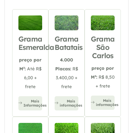
Grama
Grama
Grama
Esmeralda
Batatais
São
Carlos
preço por
4.000
preço por
M²:
Até R$
Placas:
R$
M²:
R$ 8,50
6,00 +
3.400,00 +
+ frete
frete
frete
Mais
Mais
Mais
informações
Informações
informações