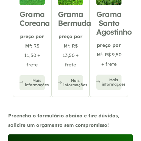
Grama
Grama
Grama
Coreana
Bermuda
Santo
Agostinho
preço por
preço por
preço por
M²:
R$
M²:
R$
M²:
R$ 9,50
11,50 +
13,50 +
+ frete
frete
frete
Mais
Mais
Mais
informações
informações
informações
Preencha o formulário abaixo e tire dúvidas,
solicite um orçamento sem compromisso!