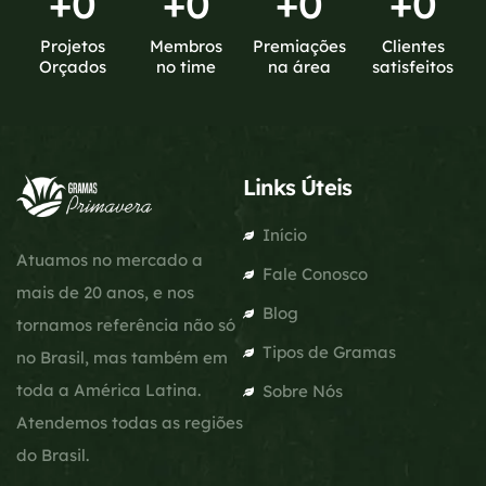
+
0
+
0
+
0
+
0
Projetos
Membros
Premiações
Clientes
Orçados
no time
na área
satisfeitos
Links Úteis
Início
Atuamos no mercado a
Fale Conosco
mais de 20 anos, e nos
Blog
tornamos referência não só
Tipos de Gramas
no Brasil, mas também em
toda a América Latina.
Sobre Nós
Atendemos todas as regiões
do Brasil.