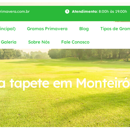
imavera.com.br
Atendimento:
8:00h às 19:00h
ncipal)
Gramas Primavera
Blog
Tipos de Gra
Galeria
Sobre Nós
Fale Conosco
 tapete em Monteiró