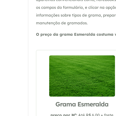
os campos do formulário, e clicar na op
informações sobre tipos de grama, prepar
manutenção de gramados.
O preço da grama Esmeralda costuma va
Grama Esmeralda
preço por M²:
Até R$ 6,00 + frete