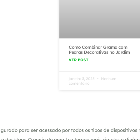
Como Combinar Grama com
Pedras Decorativas no Jardim
VER POST
janeiro 3, 2025
Nenhum
comentário
gurado para ser acessado por todos os tipos de dispositivos m
e desktops. O envio de email se tornou mais simples e dinâm