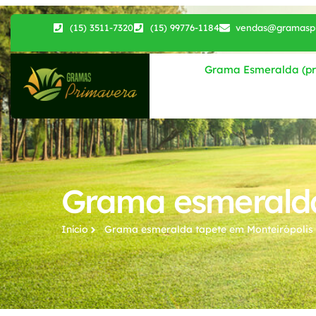
(15) 3511-7320
(15) 99776-1184
vendas@gramaspr
Grama Esmeralda (pri
Grama esmeralda
Início
Grama esmeralda tapete​ em Monteirópolis