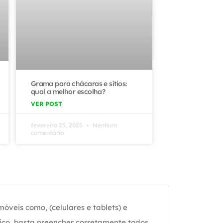
Grama para chácaras e sítios:
qual a melhor escolha?
VER POST
fevereiro 25, 2025
Nenhum
comentário
óveis como, (celulares e tablets) e
ico, basta preencher corretamente todos