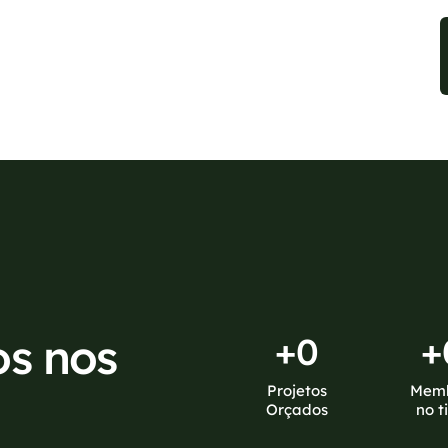
sponíveis no WhatsApp!
os nos
+
0
+
Projetos
Mem
Orçados
no t