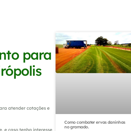
nto para
rópolis
ara atender cotações e
Como combater ervas daninhas
no gramado.
, e caso tenha interesse