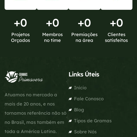
+
0
+
0
+
0
+
0
Projetos
Membros
Premiações
Clientes
Orçados
no time
na área
satisfeitos
Links Úteis
Início
Atuamos no mercado a
Fale Conosco
mais de 20 anos, e nos
Blog
tornamos referência não só
Tipos de Gramas
no Brasil, mas também em
toda a América Latina.
Sobre Nós