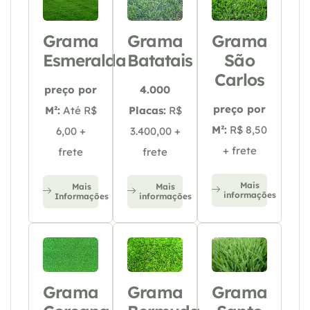
Grama
Grama
Grama
Esmeralda
Batatais
São
Carlos
preço por
4.000
preço por
M²:
Até R$
Placas:
R$
M²:
R$ 8,50
6,00 +
3.400,00 +
+ frete
frete
frete
Mais
Mais
Mais
informações
Informações
informações
Grama
Grama
Grama