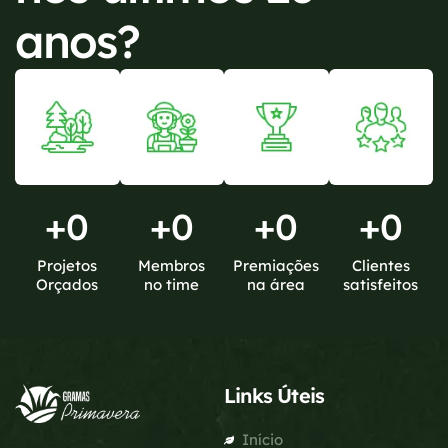
anos?
+
0
+
0
+
0
+
0
Projetos
Membros
Premiações
Clientes
Orçados
no time
na área
satisfeitos
Links Úteis
Início