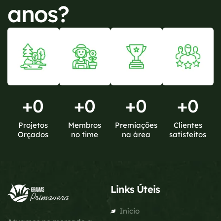
anos?
+
0
+
0
+
0
+
0
Projetos
Membros
Premiações
Clientes
Orçados
no time
na área
satisfeitos
Links Úteis
Início