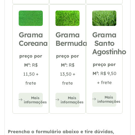
Grama
Grama
Grama
Coreana
Bermuda
Santo
Agostinho
preço por
preço por
preço por
M²:
R$
M²:
R$
M²:
R$ 9,50
11,50 +
13,50 +
+ frete
frete
frete
Mais
Mais
Mais
informações
informações
informações
Preencha o formulário abaixo e tire dúvidas,