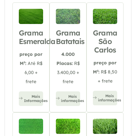
Grama
Grama
Grama
Esmeralda
Batatais
São
Carlos
preço por
4.000
preço por
M²:
Até R$
Placas:
R$
M²:
R$ 8,50
6,00 +
3.400,00 +
+ frete
frete
frete
Mais
Mais
Mais
informações
Informações
informações