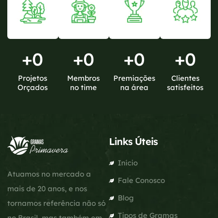
+
0
+
0
+
0
+
0
Projetos
Membros
Premiações
Clientes
Orçados
no time
na área
satisfeitos
Links Úteis
Início
Atuamos no mercado a
Fale Conosco
mais de 20 anos, e nos
Blog
tornamos referência não só
Tipos de Gramas
no Brasil, mas também em