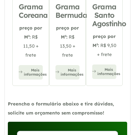
Grama
Grama
Grama
Coreana
Bermuda
Santo
Agostinho
preço por
preço por
preço por
M²:
R$
M²:
R$
M²:
R$ 9,50
11,50 +
13,50 +
+ frete
frete
frete
Mais
Mais
Mais
informações
informações
informações
Preencha o formulário abaixo e tire dúvidas,
solicite um orçamento sem compromisso!