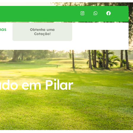
mas
Obtenha uma
Cotação!
do em Pilar