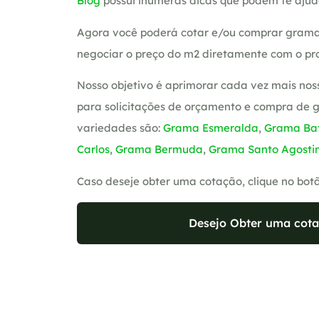
Blog
possui inúmeras dicas que podem te ajud
Agora você poderá cotar e/ou comprar grama
negociar o preço do m2 diretamente com o pro
Nosso objetivo é aprimorar cada vez mais nos
para solicitações de orçamento e compra de 
variedades são:
Grama Esmeralda
,
Grama Bat
Carlos
,
Grama Bermuda
,
Grama Santo Agosti
Caso deseje obter uma cotação, clique no bot
Desejo Obter uma cota