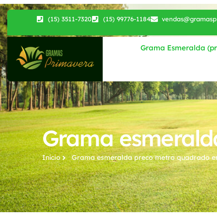
(15) 3511-7320
(15) 99776-1184
vendas@gramaspr
Grama Esmeralda (pri
Grama esmeralda
Início
Grama esmeralda preco metro quadrado​ e