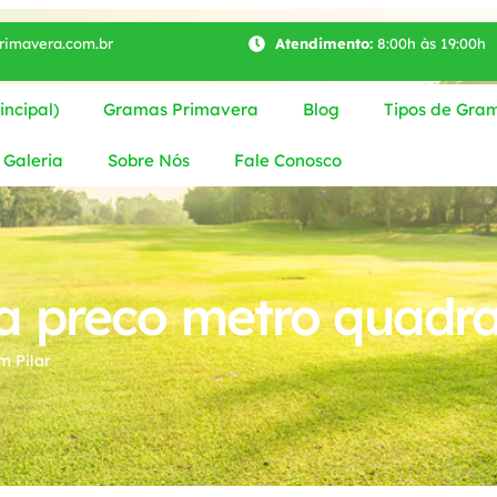
imavera.com.br
Atendimento:
8:00h às 19:00h
ncipal)
Gramas Primavera
Blog
Tipos de Gra
Galeria
Sobre Nós
Fale Conosco
 preco metro quadra
m Pilar