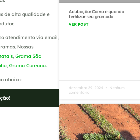
ar.
Adubação: Como e quando
s de alta qualidade e
fertilizar seu gramado
dutor.
VER POST
so atendimento via email,
gramas. Nossas
atais
,
Grama São
nho
,
Grama Coreana
.
ão abaixo:
dezembro 29, 2024
Nenhum
comentário
ção!