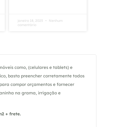
janeiro 18, 2025
Nenhum
comentário
óveis como, (celulares e tablets) e
ico, basta preencher corretamente todos
 para compor orçamentos e fornecer
daninha na grama, irrigação e
 + frete.