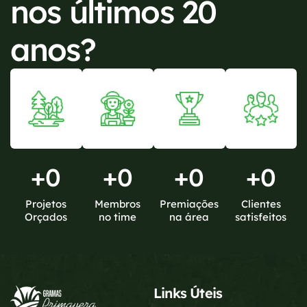
nos últimos 20
anos?
+
0
+
0
+
0
+
0
Projetos
Membros
Premiações
Clientes
Orçados
no time
na área
satisfeitos
Links Úteis