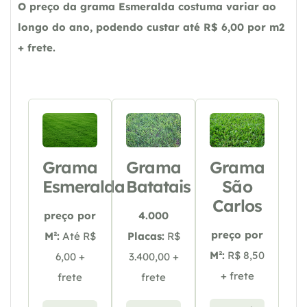
O preço da grama Esmeralda costuma variar ao
longo do ano, podendo custar até R$ 6,00 por m2
+ frete.
Grama
Grama
Grama
Esmeralda
Batatais
São
Carlos
preço por
4.000
preço por
M²:
Até R$
Placas:
R$
M²:
R$ 8,50
6,00 +
3.400,00 +
+ frete
frete
frete