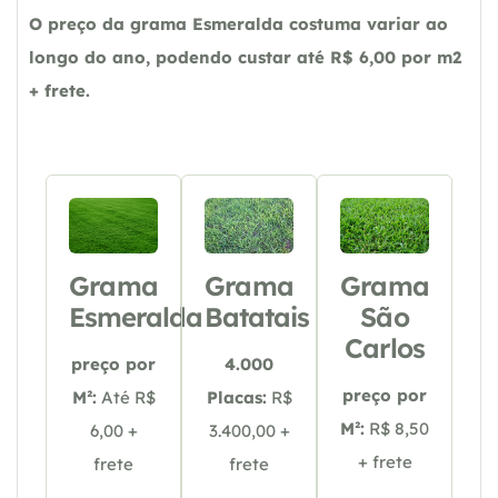
O preço da grama Esmeralda costuma variar ao
longo do ano, podendo custar até R$ 6,00 por m2
+ frete.
Grama
Grama
Grama
Esmeralda
Batatais
São
Carlos
preço por
4.000
preço por
M²:
Até R$
Placas:
R$
M²:
R$ 8,50
6,00 +
3.400,00 +
+ frete
frete
frete