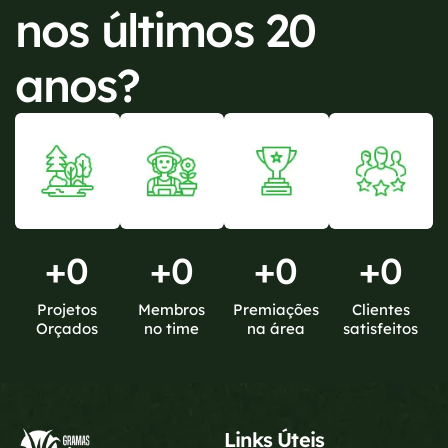
nos últimos 20
anos?
+
0
+
0
+
0
+
0
Projetos
Membros
Premiações
Clientes
Orçados
no time
na área
satisfeitos
Links Úteis