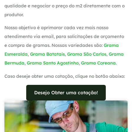
qualidade e negociar o preço do m2 diretamente com o
produtor.
Nosso objetivo é aprimorar cada vez mais nosso
atendimento via email, para solicitações de orçamento
e compra de gramas. Nossas variedades são:
Grama
Esmeralda
,
Grama Batatais
,
Grama São Carlos
,
Grama
Bermuda
,
Grama Santo Agostinho
,
Grama Coreana
.
Caso deseje obter uma cotação, clique no botão abaixo:
Desejo Obter uma cotação!