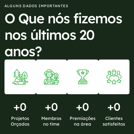
ALGUNS DADOS IMPORTANTES
O Que nós fizemos
nos últimos 20
anos?
+
0
+
0
+
0
+
0
Projetos
Membros
Premiações
Clientes
Orçados
no time
na área
satisfeitos