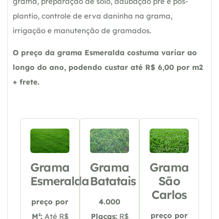
grama, preparação de solo, adubação pré e pós-
plantio, controle de erva daninha na grama,
irrigação e manutenção de gramados.
O preço da grama Esmeralda costuma variar ao
longo do ano, podendo custar até R$ 6,00 por m2
+ frete.
Grama
Grama
Grama
Esmeralda
Batatais
São
Carlos
preço por
4.000
preço por
M²:
Até R$
Placas:
R$