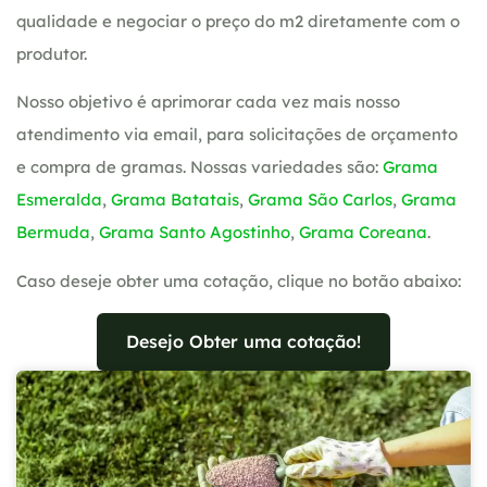
qualidade e negociar o preço do m2 diretamente com o
produtor.
Nosso objetivo é aprimorar cada vez mais nosso
atendimento via email, para solicitações de orçamento
e compra de gramas. Nossas variedades são:
Grama
Esmeralda
,
Grama Batatais
,
Grama São Carlos
,
Grama
Bermuda
,
Grama Santo Agostinho
,
Grama Coreana
.
Caso deseje obter uma cotação, clique no botão abaixo:
Desejo Obter uma cotação!