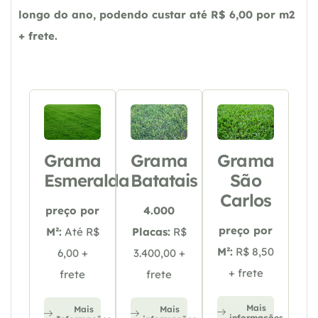
longo do ano, podendo custar até R$ 6,00 por m2
+ frete.
Grama
Grama
Grama
Esmeralda
Batatais
São
Carlos
preço por
4.000
preço por
M²:
Até R$
Placas:
R$
M²:
R$ 8,50
6,00 +
3.400,00 +
+ frete
frete
frete
Mais
Mais
Mais
informações