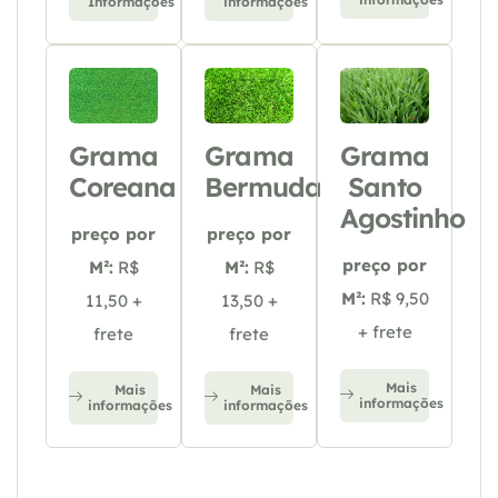
Informações
informações
Grama
Grama
Grama
Coreana
Bermuda
Santo
Agostinho
preço por
preço por
preço por
M²:
R$
M²:
R$
M²:
R$ 9,50
11,50 +
13,50 +
+ frete
frete
frete
Mais
Mais
Mais
informações
informações
informações