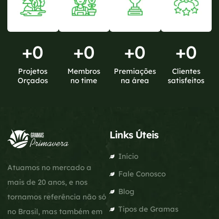
+
0
+
0
+
0
+
0
Projetos
Membros
Premiações
Clientes
Orçados
no time
na área
satisfeitos
Links Úteis
Início
Atuamos no mercado a
Fale Conosco
mais de 20 anos, e nos
Blog
tornamos referência não só
Tipos de Gramas
no Brasil, mas também em