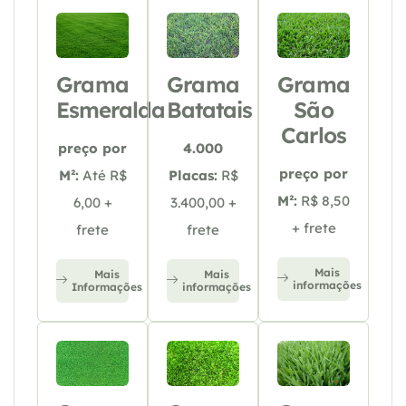
Grama
Grama
Grama
Esmeralda
Batatais
São
Carlos
preço por
4.000
preço por
M²:
Até R$
Placas:
R$
M²:
R$ 8,50
6,00 +
3.400,00 +
+ frete
frete
frete
Mais
Mais
Mais
informações
Informações
informações