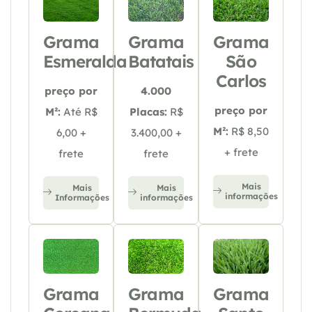
Grama
Grama
Grama
Esmeralda
Batatais
São
Carlos
preço por
4.000
preço por
M²:
Até R$
Placas:
R$
M²:
R$ 8,50
6,00 +
3.400,00 +
+ frete
frete
frete
Mais
Mais
Mais
informações
Informações
informações
Grama
Grama
Grama