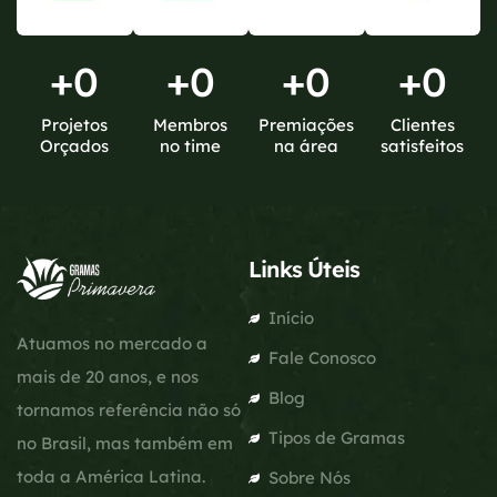
+
0
+
0
+
0
+
0
Projetos
Membros
Premiações
Clientes
Orçados
no time
na área
satisfeitos
Links Úteis
Início
Atuamos no mercado a
Fale Conosco
mais de 20 anos, e nos
Blog
tornamos referência não só
Tipos de Gramas
no Brasil, mas também em
toda a América Latina.
Sobre Nós