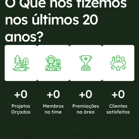
O Que nós fizemos
nos últimos 20
anos?
+
0
+
0
+
0
+
0
Projetos
Membros
Premiações
Clientes
Orçados
no time
na área
satisfeitos