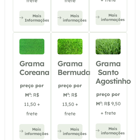
frete
frete
Mais
Mais
Mais
informações
Informações
informações
Grama
Grama
Grama
Coreana
Bermuda
Santo
Agostinho
preço por
preço por
preço por
M²:
R$
M²:
R$
M²:
R$ 9,50
11,50 +
13,50 +
+ frete
frete
frete
Mais
Mais
Mais
informações
informações
informações