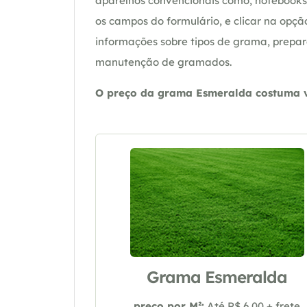
aparelhos convencionais como, notebooks 
os campos do formulário, e clicar na op
informações sobre tipos de grama, prepar
manutenção de gramados.
O preço da grama Esmeralda costuma va
Grama Esmeralda
preço por M²:
Até R$ 6,00 + frete