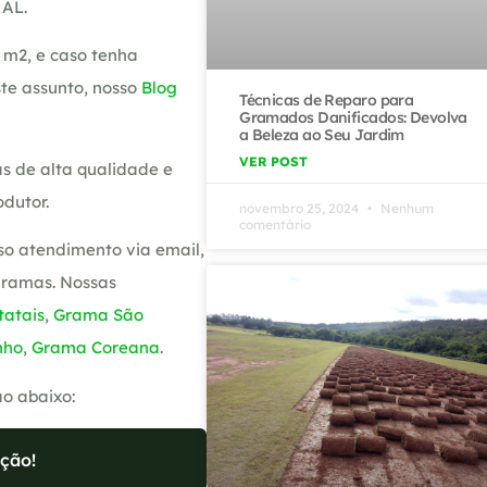
 AL.
 m2, e caso tenha
te assunto, nosso
Blog
Técnicas de Reparo para
Gramados Danificados: Devolva
a Beleza ao Seu Jardim
VER POST
s de alta qualidade e
dutor.
novembro 25, 2024
Nenhum
comentário
so atendimento via email,
gramas. Nossas
atais
,
Grama São
nho
,
Grama Coreana
.
ão abaixo:
ção!