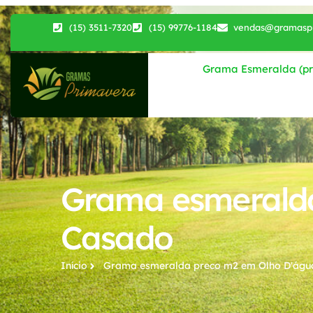
(15) 3511-7320
(15) 99776-1184
vendas@gramaspr
Grama Esmeralda (pri
Grama esmeralda
Casado
Início
Grama esmeralda preco m2​ em Olho D'águ