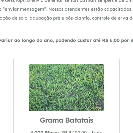
e desktops. O envio de email se tornou mais simples e dinâm
ção “enviar mensagem”. Nossos atendentes estão capacitados
ação de solo, adubação pré e pós-plantio, controle de erva 
riar ao longo do ano, podendo custar até R$ 6,00 por m2
Grama Batatais
4.000 Placas:
R$ 3.400,00 + frete