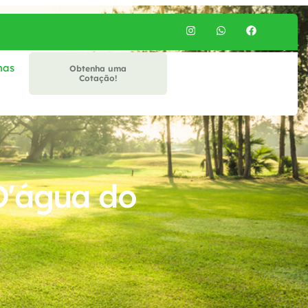
mas
Obtenha uma
Cotação!
D'água do