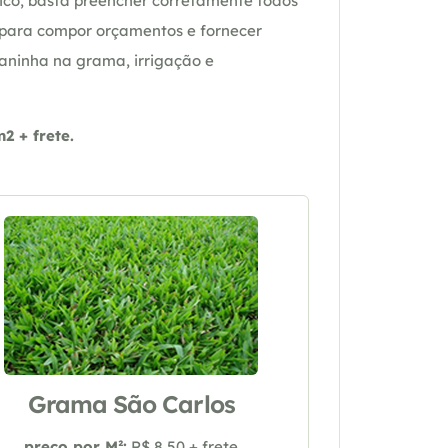
ico, basta preencher corretamente todos
 para compor orçamentos e fornecer
daninha na grama, irrigação e
 + frete.
Grama São Carlos
preço por M²:
R$ 8,50 + frete