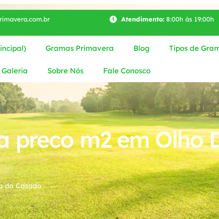
imavera.com.br
Atendimento:
8:00h às 19:00h
ncipal)
Gramas Primavera
Blog
Tipos de Gra
Galeria
Sobre Nós
Fale Conosco
 preco m2 em Olho 
a do Casado