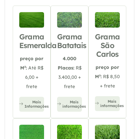
Grama
Grama
Grama
Esmeralda
Batatais
São
Carlos
preço por
4.000
preço por
M²:
Até R$
Placas:
R$
M²:
R$ 8,50
6,00 +
3.400,00 +
+ frete
frete
frete
Mais
Mais
Mais
informações
Informações
informações