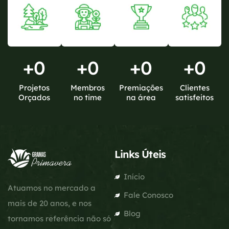
+
0
+
0
+
0
+
0
Projetos
Membros
Premiações
Clientes
Orçados
no time
na área
satisfeitos
Links Úteis
Início
Atuamos no mercado a
Fale Conosco
mais de 20 anos, e nos
Blog
tornamos referência não só