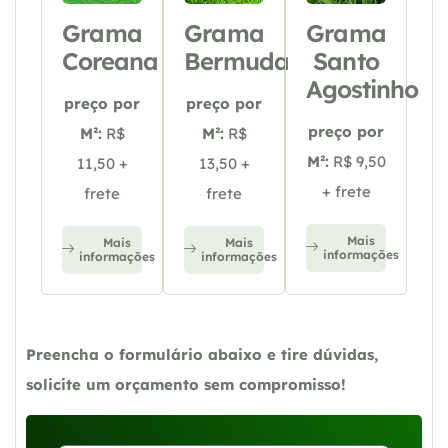
Grama
Grama
Grama
Coreana
Bermuda
Santo
Agostinho
preço por
preço por
preço por
M²:
R$
M²:
R$
M²:
R$ 9,50
11,50 +
13,50 +
+ frete
frete
frete
Mais
Mais
Mais
informações
informações
informações
Preencha o formulário abaixo e tire dúvidas,
solicite um orçamento sem compromisso!