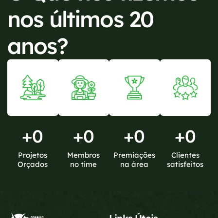
nos últimos 20
anos?
+
0
+
0
+
0
+
0
Projetos
Membros
Premiações
Clientes
Orçados
no time
na área
satisfeitos