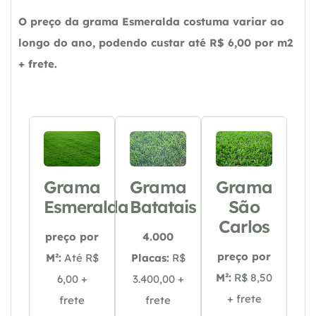
O preço da grama Esmeralda costuma variar ao
longo do ano, podendo custar até R$ 6,00 por m2
+ frete.
Grama
Grama
Grama
Esmeralda
Batatais
São
Carlos
preço por
4.000
preço por
M²:
Até R$
Placas:
R$
M²:
R$ 8,50
6,00 +
3.400,00 +
+ frete
frete
frete