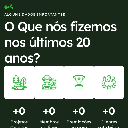
ALGUNS DADOS IMPORTANTES
O Que nós fizemos
nos últimos 20
anos?
+
0
+
0
+
0
+
0
Projetos
Membros
Premiações
Clientes
Orçados
no time
na área
satisfeitos