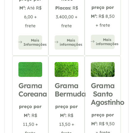
preço por
M²:
Até R$
Placas:
R$
M²:
R$ 8,50
6,00 +
3.400,00 +
+ frete
frete
frete
Mais
Mais
Mais
informações
Informações
informações
Grama
Grama
Grama
Coreana
Bermuda
Santo
Agostinho
preço por
preço por
preço por
M²:
R$
M²:
R$
M²:
R$ 9,50
11,50 +
13,50 +
+ frete