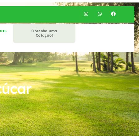
mas
Obtenha uma
Cotação!
çúcar