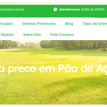
imavera.com.br
Atendimento:
8:00h às 19:00h
ncipal)
Gramas Primavera
Blog
Tipos de Gra
Galeria
Sobre Nós
Fale Conosco
 preco em Pão de A