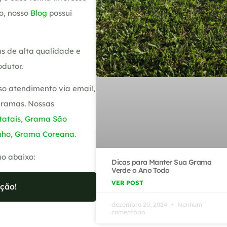
o, nosso
Blog
possui
s de alta qualidade e
dutor.
so atendimento via email,
gramas. Nossas
atais
,
Grama São
nho
,
Grama Coreana
.
ão abaixo:
Dicas para Manter Sua Grama
Verde o Ano Todo
VER POST
ção!
dezembro 20, 2024
Nenhum
comentário