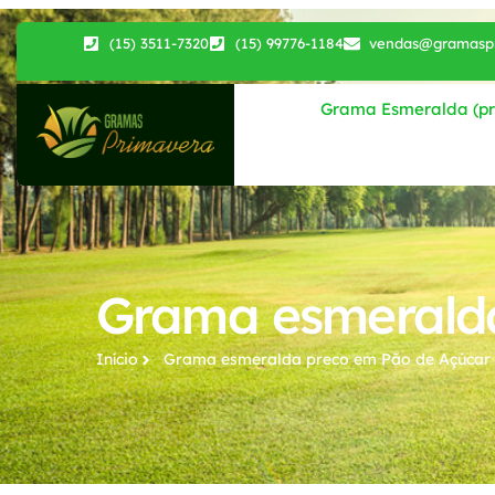
(15) 3511-7320
(15) 99776-1184
vendas@gramaspr
Grama Esmeralda (pri
Grama esmeralda
Início
Grama esmeralda preco​ em Pão de Açúcar