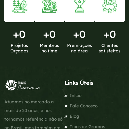
+
0
+
0
+
0
+
0
Projetos
Membros
Premiações
Clientes
Orçados
no time
na área
satisfeitos
Links Úteis
Início
Atuamos no mercado a
Fale Conosco
mais de 20 anos, e nos
Blog
tornamos referência não só
Tipos de Gramas
no Brasil, mas também em