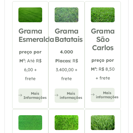
Grama
Grama
Grama
Esmeralda
Batatais
São
Carlos
preço por
4.000
preço por
M²:
Até R$
Placas:
R$
M²:
R$ 8,50
6,00 +
3.400,00 +
+ frete
frete
frete
Mais
Mais
Mais
informações
Informações
informações