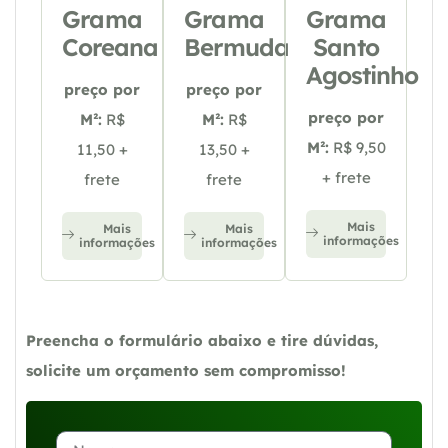
Grama
Grama
Grama
Coreana
Bermuda
Santo
Agostinho
preço por
preço por
preço por
M²:
R$
M²:
R$
M²:
R$ 9,50
11,50 +
13,50 +
+ frete
frete
frete
Mais
Mais
Mais
informações
informações
informações
Preencha o formulário abaixo e tire dúvidas,
solicite um orçamento sem compromisso!