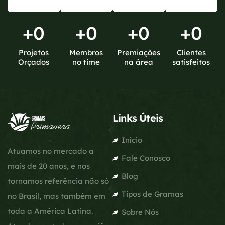
+
0
+
0
+
0
+
0
Projetos
Membros
Premiações
Clientes
Orçados
no time
na área
satisfeitos
Links Úteis
Início
Atuamos no mercado a
Fale Conosco
mais de 20 anos, e nos
Blog
tornamos referência não só
Tipos de Gramas
no Brasil, mas também em
toda a América Latina.
Sobre Nós