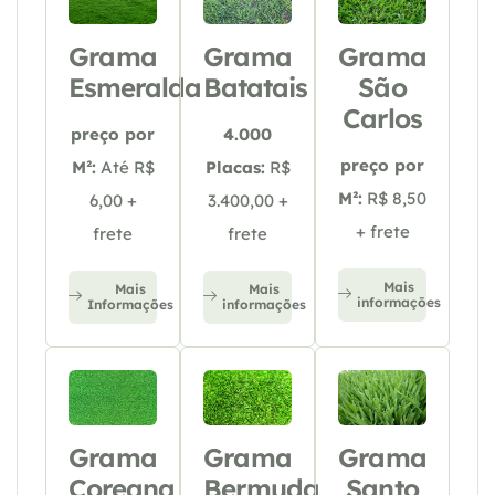
Grama
Grama
Grama
Esmeralda
Batatais
São
Carlos
preço por
4.000
preço por
M²:
Até R$
Placas:
R$
M²:
R$ 8,50
6,00 +
3.400,00 +
+ frete
frete
frete
Mais
Mais
Mais
informações
Informações
informações
Grama
Grama
Grama
Coreana
Bermuda
Santo