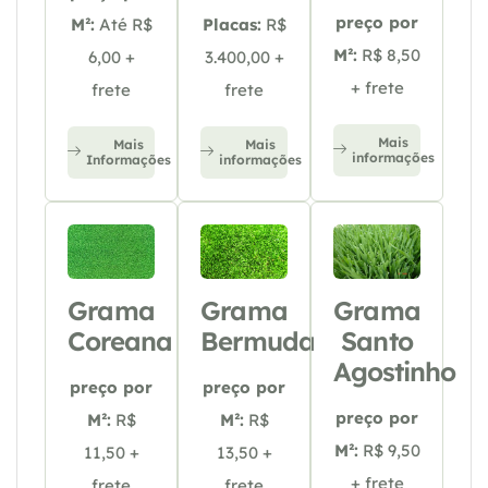
preço por
M²:
Até R$
Placas:
R$
M²:
R$ 8,50
6,00 +
3.400,00 +
+ frete
frete
frete
Mais
Mais
Mais
informações
Informações
informações
Grama
Grama
Grama
Coreana
Bermuda
Santo
Agostinho
preço por
preço por
preço por
M²:
R$
M²:
R$
M²:
R$ 9,50
11,50 +
13,50 +
+ frete
frete
frete