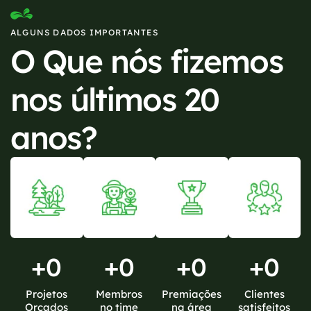
ALGUNS DADOS IMPORTANTES
O Que nós fizemos
nos últimos 20
anos?
+
0
+
0
+
0
+
0
Projetos
Membros
Premiações
Clientes
Orçados
no time
na área
satisfeitos