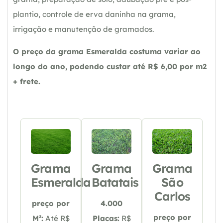
plantio, controle de erva daninha na grama,
irrigação e manutenção de gramados.
O preço da grama Esmeralda costuma variar ao
longo do ano, podendo custar até R$ 6,00 por m2
+ frete.
Grama
Grama
Grama
Esmeralda
Batatais
São
Carlos
preço por
4.000
preço por
M²:
Até R$
Placas:
R$