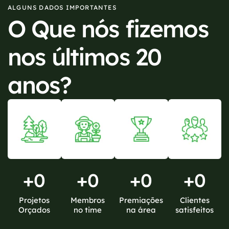
ALGUNS DADOS IMPORTANTES
O Que nós fizemos
nos últimos 20
anos?
+
0
+
0
+
0
+
0
Projetos
Membros
Premiações
Clientes
Orçados
no time
na área
satisfeitos