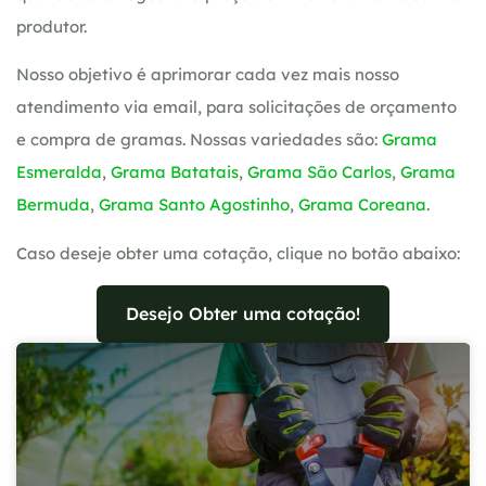
produtor.
Nosso objetivo é aprimorar cada vez mais nosso
atendimento via email, para solicitações de orçamento
e compra de gramas. Nossas variedades são:
Grama
Esmeralda
,
Grama Batatais
,
Grama São Carlos
,
Grama
Bermuda
,
Grama Santo Agostinho
,
Grama Coreana
.
Caso deseje obter uma cotação, clique no botão abaixo:
Desejo Obter uma cotação!