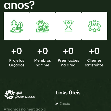
anos?
+
0
+
0
+
0
+
0
Projetos
Membros
Premiações
Clientes
Orçados
no time
na área
satisfeitos
Links Úteis
Início
Atuamos no mercado a